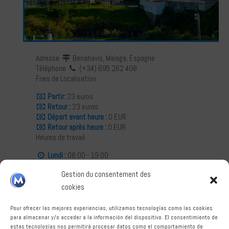
Français
Adresse
Benahavis, Malaga, Espagne
Téléphone
(+34) 695 262 408
Frais de Localisation
Deutsch
Partir:
23 euros
Retour :
23 euros
Départ avant heure :
0 EUR
Retour après heure :
0 EUR
Heures de travail
Lundi :
08:00 - 19:00
Mardis :
08:00 - 19:00
Gestion du consentement des
Mercredis :
08:00 - 19:00
Jeudis :
08:00 - 19:00
cookies
Vendredi :
08:00 - 19:00
Samedi :
08:00 - 14:00
Pour ofrecer las mejores experiencias, utilizamos tecnologías como las cookies
Dimanche :
Fermé
para almacenar y/o acceder a la información del dispositivo. El consentimiento de
estas tecnologías nos permitirá procesar datos como el comportamiento de