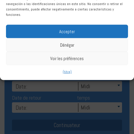
Location de voiture Benahavís
navegación o las identificaciones únicas en este sitio. No consentir o retirar el
consentimiento, puede afectar negativamente a ciertas características y
funciones.
Accepter
Dénégar
Réserver Louer une voiture Benahavís
Voir les préférences
{titre}
Date de départ
temps
Midi
Date de retour
temps
Midi