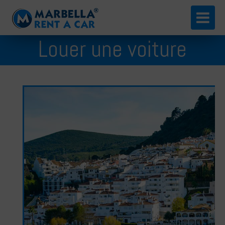
English
Louer une voiture
Español
Benahavís
Русский