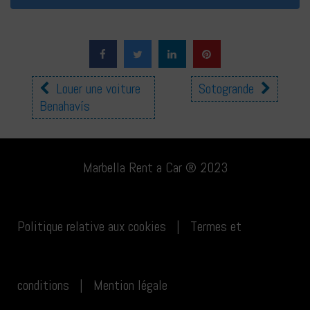
Autres
Louer une voiture
Sotogrande
Benahavís
emplacements
Marbella Rent a Car ® 2023
Politique relative aux cookies
|
Termes et
conditions
|
Mention légale