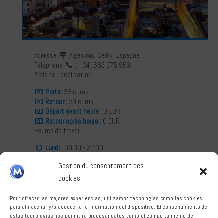
Français
Adresse
Algésiras, Cadix, Espagne
Téléphone
(+34) 665 275 969
Frais de Localisation
Deutsch
Partir:
33 euros
Retour :
33 euros
Départ avant heure :
0 EUR
Retour après heure :
0 EUR
Heures de travail
Lundi :
09:00 - 20:00
Mardis :
09:00 - 20:00
Gestion du consentement des
Mercredis :
09:00 - 20:00
Jeudis :
09:00 - 20:00
cookies
Vendredi :
09:00 - 20:00
Samedi :
09:00 - 20:00
Pour ofrecer las mejores experiencias, utilizamos tecnologías como las cookies
Dimanche :
09:00 - 20:00
para almacenar y/o acceder a la información del dispositivo. El consentimiento de
estas tecnologías nos permitirá procesar datos como el comportamiento de