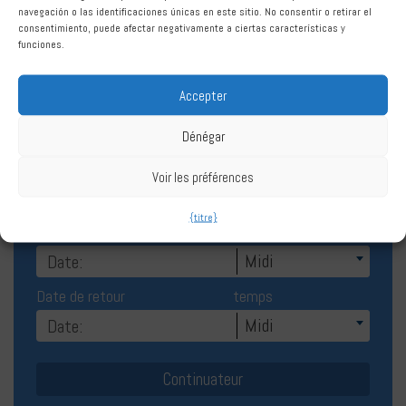
Location de voiture Algésiras
navegación o las identificaciones únicas en este sitio. No consentir o retirar el
consentimiento, puede afectar negativamente a ciertas características y
funciones.
Accepter
Dénégar
Réserver Louer une voiture Algésiras
Voir les préférences
{titre}
Date de départ
temps
Midi
Date de retour
temps
Midi