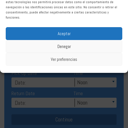
Car Hire Benahavis
estas tecnologías nos permitirá procesar datos como el comportamiento de
navegación o las identificaciones únicas en este sitio. No consentir o retirar el
consentimiento, puede afectar negativamente a ciertas características y
funciones.
Aceptar
Denegar
Rent Rent a car Benahavís
Ver preferencias
Pick-Up Date
Time
Noon
Return Date
Time
Noon