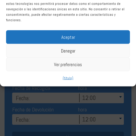
Alquiler de Coches Gibraltar, La
estas tecnologías nos permitirá procesar datos como el comportamiento de
navegación o las identificaciones únicas en este sitio. No consentir o retirar el
Línea de la Concepción
consentimiento, puede afectar negativamente a ciertas características y
funciones.
Aceptar
Denegar
Reserva La Línea
Ver preferencias
{título}
Fecha de Recogida
hora
12:00
Fecha de Devolución
hora
12:00