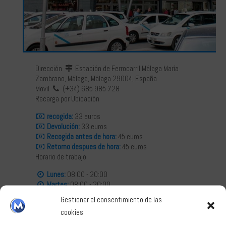
Français
Dirección
Estación de Ferrocarril Málaga María
Deutsch
Zambrano, Málaga, Málaga 29004, España
Movil
(+34) 685 985 728
Recarga por Ubicación
recogida:
33 euros
Devolución:
33 euros
Recogida antes de hora:
45 euros
Retorno despues de hora:
45 euros
Horario de trabajo
Lunes:
08:00 - 20:00
Martes:
08:00 - 20:00
Miércoles:
08:00 - 20:00
Gestionar el consentimiento de las
Jueves:
08:00 - 20:00
cookies
Viernes:
08:00 - 20:00
Sábados:
08:00 - 20:00