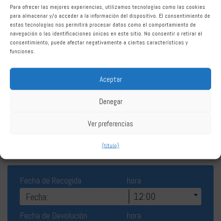
Para ofrecer las mejores experiencias, utilizamos tecnologías como las cookies
domingos:
08:00 - 20:00
para almacenar y/o acceder a la información del dispositivo. El consentimiento de
Alquiler de Coches Málaga
estas tecnologías nos permitirá procesar datos como el comportamiento de
navegación o las identificaciones únicas en este sitio. No consentir o retirar el
Estación de Tren
consentimiento, puede afectar negativamente a ciertas características y
funciones.
Aceptar
Denegar
Ver preferencias
Reserva Estación de Ferrocarril de
Málaga
{título}
Fecha de Recogida
hora
12:00
Fecha de Devolución
hora