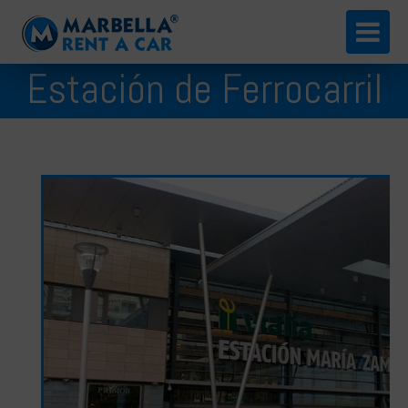
English
Estación de Ferrocarril
Español
de Málaga
Русский