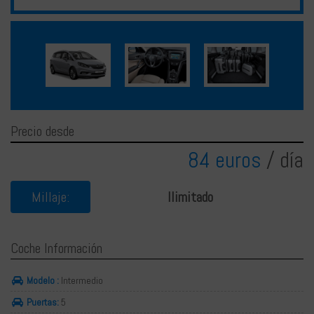
Français
Deutsch
Precio desde
84 euros
/ día
Millaje:
Ilimitado
Coche Información
Modelo :
Intermedio
Puertas:
5