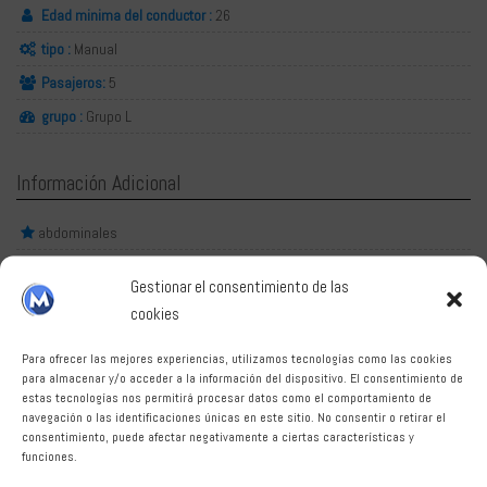
Edad minima del conductor :
26
tipo :
Manual
Pasajeros:
5
grupo :
Grupo L
Información Adicional
abdominales
Bolsas de aire
Gestionar el consentimiento de las
Aire acondicionado
cookies
cerradura central
Para ofrecer las mejores experiencias, utilizamos tecnologías como las cookies
Sistema de audio de alta definición
para almacenar y/o acceder a la información del dispositivo. El consentimiento de
estas tecnologías nos permitirá procesar datos como el comportamiento de
Dirección asistida
navegación o las identificaciones únicas en este sitio. No consentir o retirar el
consentimiento, puede afectar negativamente a ciertas características y
En MarbellaRentaCar, entendemos que alquilar un coche
funciones.
puede ser estresante y confuso, por eso nos esforzamos para