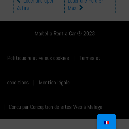
Louer une Opel
Louer une Ford S-
Zafira
Max
voitures
Marbella Rent a Car ® 2023
Politique relative aux cookies
|
Termes et
conditions
|
Mention légale
|
Concu par
Conception de sites Web à Malaga