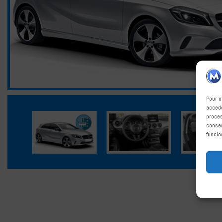
Pour o
accede
proces
consen
funcio