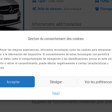
Taper :
Taille réelle
Portes :
Boîte de vitesses :
Automatique
Passage
Informations additionnelles
abdos
Coussins
Gestion du consentement des cookies
Serrure centrale
Système
frecer las mejores experiencias, utilizamos tecnologías como las cookies para almacenar 
r a la información del dispositivo. El consentimiento de estas tecnologías nos permitirá
Si vous prévoyez un voyage à Gibraltar, Marbella
ar datos como el comportamiento de navegación o las identificaciones únicas en este siti
en vous fournissant une voiture de location f
tir o retirar el consentimiento, puede afectar negativamente a ciertas características y
l'aéroport international de Gibraltar, ce qui
nes.
cette destination unique dès votre arrivée.
Accepter
Dénégar
Voir les préférence
Gibraltar offre une gamme d'attractions, du c
centre-ville historique et sa charmante archi
{titre}
vous déplacer et explorer tout ce que Gibralta
équipées de fonctionnalités modernes pour assur