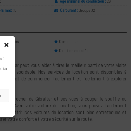
5
Âge minimal du conducteur :
26
rs max :
5
Carburant :
Groupe J2
 gonflables
Climatiseur
 audio HD
Direction assistée
y/o
RentaCar peut vous aider à tirer le meilleur parti de votre visite
o. No
iable et abordable. Nos services de location sont disponibles à
 vous permet de commencer facilement et facilement à explorer
s
élèbre rocher de Gibraltar et ses vues à couper le souffle au
tecture. Avec votre voiture de location, vous pouvez facilement
r a à offrir. Nos voitures de location sont bien entretenues et
er votre confort et votre sécurité sur la route.