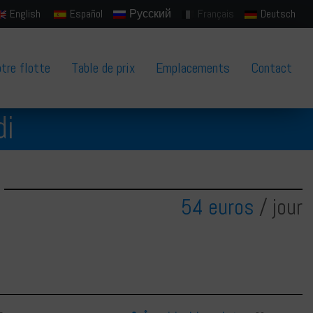
English
Español
Русский
Français
Deutsch
tre flotte
Table de prix
Emplacements
Contact
di
54 euros
/ jour