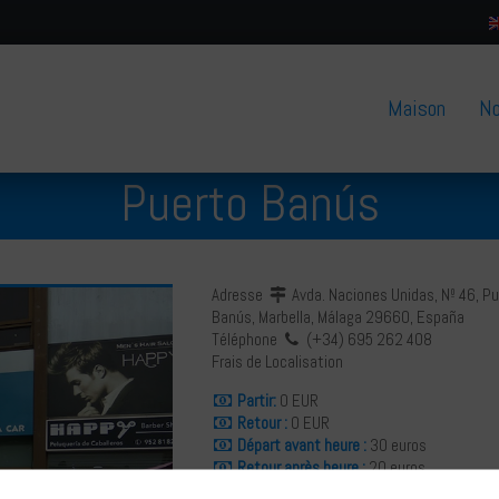
Maison
No
Puerto Banús
Adresse
Avda. Naciones Unidas, Nº 46, P
Banús, Marbella, Málaga 29660, España
Téléphone
(+34) 695 262 408
Frais de Localisation
Partir:
0 EUR
Retour :
0 EUR
Départ avant heure :
30 euros
Retour après heure :
20 euros