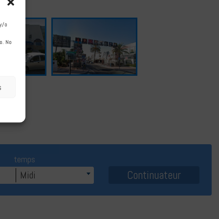
lla
y/o
o. No
s
temps
Midi