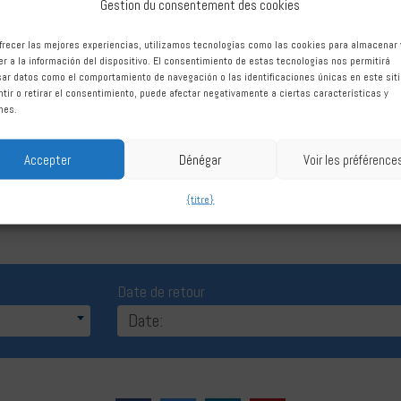
Location de voiture Marbe
Gestion du consentement des cookies
frecer las mejores experiencias, utilizamos tecnologías como las cookies para almacenar 
r a la información del dispositivo. El consentimiento de estas tecnologías nos permitirá
ar datos como el comportamiento de navegación o las identificaciones únicas en este siti
tir o retirar el consentimiento, puede afectar negativamente a ciertas características y
nes.
Accepter
Dénégar
Voir les préférence
{titre}
Date de retour