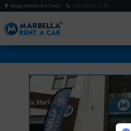
Malaga, Marbella et La Linea
(+34) 952 24 12 88