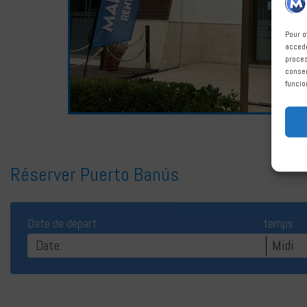
Pour o
accede
proces
consen
funcio
Réserver Puerto Banús
Date de départ
temps
Midi