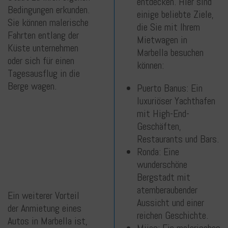
entdecken. Hier sind
Bedingungen erkunden.
einige beliebte Ziele,
Sie können malerische
die Sie mit Ihrem
Fahrten entlang der
Mietwagen in
Küste unternehmen
Marbella besuchen
oder sich für einen
können:
Tagesausflug in die
Berge wagen.
Puerto Banus: Ein
luxuriöser Yachthafen
mit High-End-
Geschäften,
Restaurants und Bars.
Ronda: Eine
wunderschöne
Bergstadt mit
atemberaubender
Ein weiterer Vorteil
Aussicht und einer
der Anmietung eines
reichen Geschichte.
Autos in Marbella ist,
Mijas: Ein malerisches