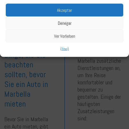
in Marbella
Mietwagenfirmen
Akzeptar
Rabatte für längere
angeboten
Anmietungen an, was
werden
Denegar
es noch
erschwinglicher
Ver Vorlieben
Neben Mietwagen
macht.
bieten viele
{Titel}
Mietwagenfirmen in
Dinge, die Sie
Marbella zusätzliche
beachten
Dienstleistungen an,
sollten, bevor
um Ihre Reise
komfortabler und
Sie ein Auto in
bequemer zu
Marbella
gestalten. Einige der
mieten
häufigsten
Zusatzleistungen
sind:
Bevor Sie in Marbella
ein Auto mieten, gibt