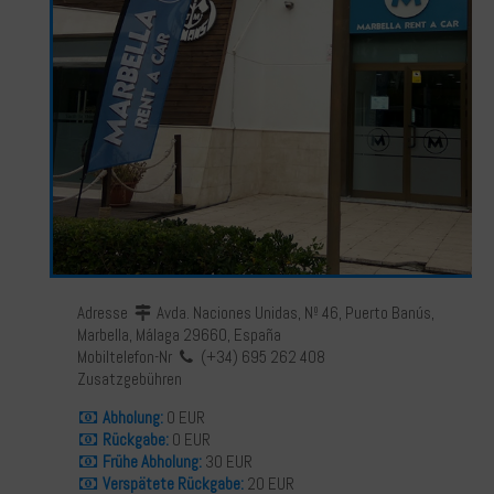
Adresse
Avda. Naciones Unidas, Nº 46, Puerto Banús,
Marbella, Málaga 29660, España
Mobiltelefon-Nr
(+34) 695 262 408
Zusatzgebühren
Abholung:
0 EUR
Rückgabe:
0 EUR
Frühe Abholung:
30 EUR
Verspätete Rückgabe:
20 EUR