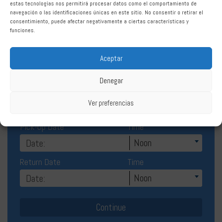
Car Hire Sotogrande
estas tecnologías nos permitirá procesar datos como el comportamiento de
navegación o las identificaciones únicas en este sitio. No consentir o retirar el
consentimiento, puede afectar negativamente a ciertas características y
funciones.
Aceptar
Denegar
Rent Sotogrande
Ver preferencias
Pick-Up Date
Time
Noon
Return Date
Time
Noon