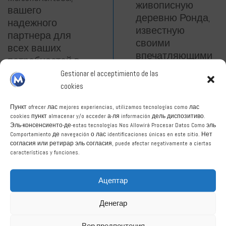
живописную
вашего
деревню Ронда,
надежного
известную
партнера для
своими
всех ваших
впечатляющими
потребностей в
скалами и
аренде
Gestionar el acceptimiento de las
древним мостом.
автомобилей.
cookies
Или просто
Благодаря
наслаждайтесь
Пункт ofrecer лас mejores experiencias, utilizamos tecnologías como лас
широкому
cookies пункт almacenar y/o acceder а-ля información дель диспозитиво.
солнцем, морем
выбору
Эль-консенсиенто-де-estas tecnologías Nos Allowirá Procesar Datos Como эль
и песком пляжей
Comportamiento де navegación о лас identificaciones únicas en este sitio. Нет
автомобилей вы
Марбельи.
согласия или ретирар эль согласия, puede afectar negativamente a ciertas
сможете выбрать
características y funciones.
автомобиль,
Какими бы ни
идеально
были ваши
Ацептар
подходящий для
планы,
вашего бюджета
MarbellaRentaCar
Денегар
и предпочтений.
поможет вам
Вер предпочтения