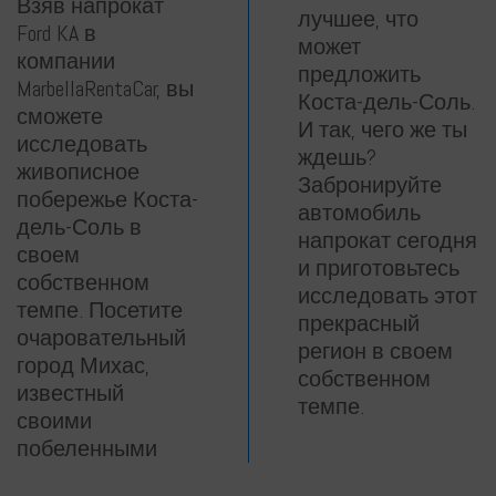
Взяв напрокат
лучшее, что
Ford KA в
может
компании
предложить
MarbellaRentaCar, вы
Коста-дель-Соль.
сможете
И так, чего же ты
исследовать
ждешь?
живописное
Забронируйте
побережье Коста-
автомобиль
дель-Соль в
напрокат сегодня
своем
и приготовьтесь
собственном
исследовать этот
темпе. Посетите
прекрасный
очаровательный
регион в своем
город Михас,
собственном
известный
темпе.
своими
побеленными