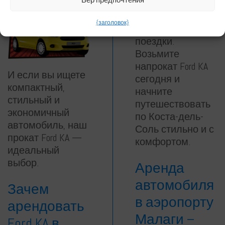
получить
максимум
{заголовок}
удовольствия от
поездки.
Возьмите
напрокат Ford KA
И если вы ищете
сегодня и
компактный,
начните
стильный и
путешествовать
экономичный
по Коста-дель-
автомобиль, наш
Соль стильно и с
прокат Ford KA —
комфортом.
идеальный
выбор.
Аренда
автомобиля
Зачем
в аэропорту
арендовать
Малаги –
Ford KA в