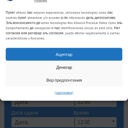
cookies
Прокат автомобилей
Бенахавис
Пункт ofrecer лас mejores experiencias, utilizamos tecnologías como лас
cookies пункт almacenar y/o acceder а-ля información дель диспозитиво.
Эль-консенсиенто-де-estas tecnologías Nos Allowirá Procesar Datos Como эль
Comportamiento де navegación о лас identificaciones únicas en este sitio. Нет
согласия или ретирар эль согласия, puede afectar negativamente a ciertas
características y funciones.
Ацептар
Забронировать Аренда
Денегар
автомобиля Бенаавис
Вер предпочтения
пикап дата
Время
{заголовок}
12:00
Дата сдачи
Время
12:00