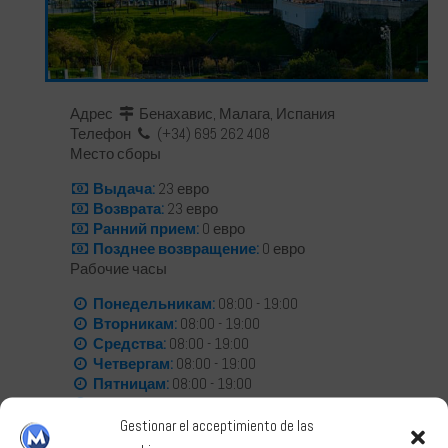
Русский
Адрес
Бенахавис, Малага, Испания
Телефон
(+34) 695 262 408
Место сборы
Français
Выдача:
23 евро
Возврата:
23 евро
Ранний прием:
0 евро
Позднее возвращение:
0 евро
Рабочие часы
Понедельникам:
08:00 - 19:00
Deutsch
Вторникам:
08:00 - 19:00
Средства:
08:00 - 19:00
Четвергам:
08:00 - 19:00
Пятницам:
08:00 - 19:00
Субботам:
08:00 - 14:00
Воскресеньям:
Закрыто
Gestionar el acceptimiento de las